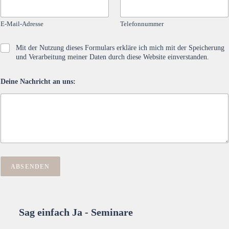
-
e
t
M
l
e
E-Mail-Adresse
Telefonnummer
a
e
n
i
f
s
l
o
c
D
Mit der Nutzung dieses Formulars erkläre ich mich mit der Speicherung
-
n
h
a
und Verarbeitung meiner Daten durch diese Website einverstanden.
A
n
u
t
d
u
t
e
r
m
z
Deine Nachricht an uns:
n
e
m
:
s
s
e
c
s
r
h
e
*
u
*
t
z
:
*
ABSENDEN
Sag einfach Ja - Seminare