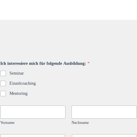
A
Ich interessiere mich für folgende Ausbildung:
*
u
s
Seminar
b
i
Einzelcoaching
l
d
Mentoring
u
n
g
N
:
a
f
m
ü
Vorname
Nachname
e
r
*
D
E
T
a