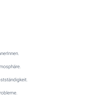
anerInnen.
tmosphäre.
stständigkeit.
Probleme.