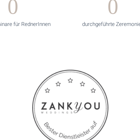
0
0
inare für RednerInnen
durchgeführte Zeremoni