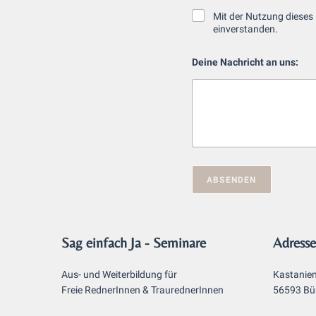
l
D
Mit der Nutzung dieses
-
a
einverstanden.
A
t
d
e
I
r
Deine Nachricht an uns:
n
c
e
s
h
s
c
A
s
h
u
e
u
s
*
t
b
z
i
:
l
*
d
u
ABSENDEN
n
g
:
a
n
Sag einfach Ja - Seminare
Adresse
Aus- und Weiterbildung für
Kastanie
Freie RednerInnen & TraurednerInnen
56593 Bü