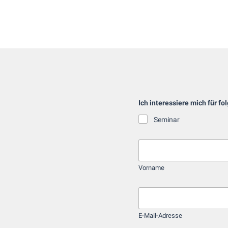
Ich interessiere mich für f
Seminar
N
a
m
Vorname
e
*
E
-
M
E-Mail-Adresse
a
i