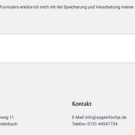
o
 Formulars erkläre ich mich mit der Speicherung und Verarbeitung meiner
n
n
u
m
m
e
r
*
Kontakt
nweg 11
E-Mail: info@sageinfachja.de
rdenbach
Telefon: 0151-44541734