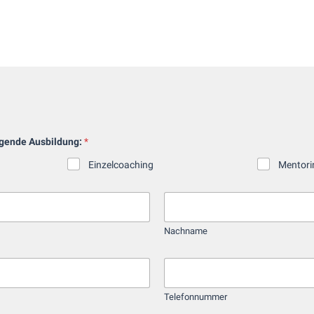
olgende Ausbildung:
*
Einzelcoaching
Mentori
Nachname
T
e
l
Telefonnummer
e
f