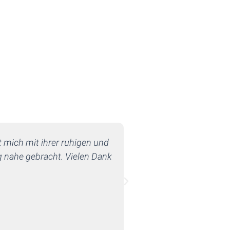
 mich mit ihrer ruhigen und
Jenny ist eine außero
ig nahe gebracht. Vielen Dank
Erfahrung. Ich durfte 
Mentorin begleitet. M
Reden ab von der 
individuelle Unterstütz